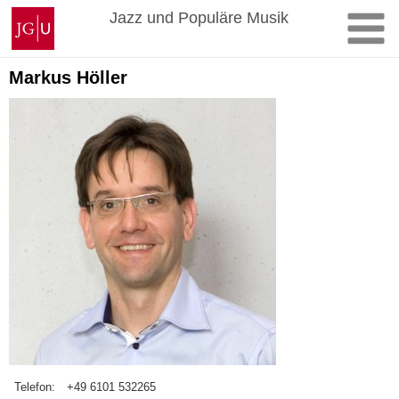
Zum
Johannes
Jazz und Populäre Musik
Inhalt
Gutenberg-
springen
Universität
Mainz
Markus Höller
Telefon:
+49 6101 532265