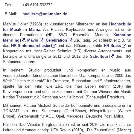
Fax:
+49 6101 532272
E-Mail:
hoellerm@uni-mainz.de
Markus Höller (*1968) ist künstlerischer Mitarbeiter an der
Hochschule
für Musik in Mainz
. Als Pianist, Keyboarder und Arrangeur ist er für
diverse Formationen (HR, SWR, Ensemble Modern,
Katharine
Mehrling
,
Mavis
,
Celebration
u.a.) tätig. So schreibt er z.B. für
das
HR-Sinfonieorchester
und das Bläserensemble
HR-Brass
in
Kooperation mit Hans-Reiner Schmidt (HR) diverse Arrangements und
konzipierte und arrangierte 2011 und 2012 die
Schultour
des HR-
Sinfonieorchesters.
In seinem Studio produziert und komponiert er Musik aus
verschiedensten künstlerischen Bereichen. U.a. komponierte er 2009 das
Werk "L'histoire du café" für Trompete, Euphonium und Sinfonieorchester,
spielte für den Film ›Die Zeit, die man Leben nennt‹ (ZDF) die
Klavierspuren ein und schrieb zusammen mit Dietmar Wiesner die Musik
für das Theaterstück "Käthchen von Heilbronn" (Schauspiel Frankfurt).
Mit seinem Partner Michael Schneider komponierte und produzierte er im
TONAMT u.a. den Steuersong (Gerd-Show), Hörspielfolgen (Werner
Brösel), Werbemusik für AOL, Opel, Mercedes, Deutsche Post, Milka.
Bei den Bad Vilbeler Burgfestspielen ist er seit 2010 als musikalischer
Leiter und Arrangeur tätig: UFA-Revue (2010), „Die Zauberflöte“ (Mozart)